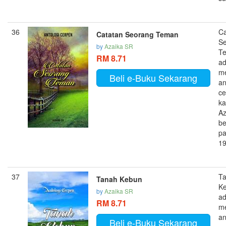
36
Ca
Catatan Seorang Teman
S
by
Azaika SR
T
RM 8.71
ad
m
Beli e-Buku Sekarang
an
ce
ka
Az
be
pa
19
37
T
Tanah Kebun
K
by
Azaika SR
ad
RM 8.71
m
an
Beli e-Buku Sekarang