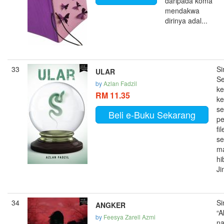
daripada koma
mendakwa
dirinya adal...
33
Si
ULAR
Se
by
Azlan Fadzil
ke
RM 11.35
ke
se
Beli e-Buku Sekarang
pe
fi
s
ma
hi
Ji
34
Si
ANGKER
“A
by
Feesya Zarell Azmi
n