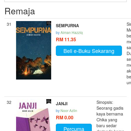
Remaja
31
Si
SEMPURNA
M
by
Aiman Hazziq
be
RM 11.35
m
sa
Beli e-Buku Sekarang
Du
se
m
a
be
un
32
Sinopsis:
JANJI
Seorang gadis
by
Noor Azlin
kaya bernama
RM 0.00
Chika yang
baru sedar
Percuma