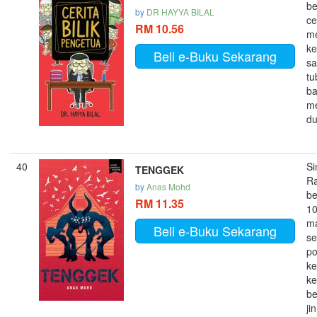
be
by
DR HAYYA BILAL
ce
RM 10.56
m
k
Beli e-Buku Sekarang
sa
tu
b
m
du
40
Si
TENGGEK
R
by
Anas Mohd
be
RM 11.35
10
m
Beli e-Buku Sekarang
se
p
ke
ke
be
ji