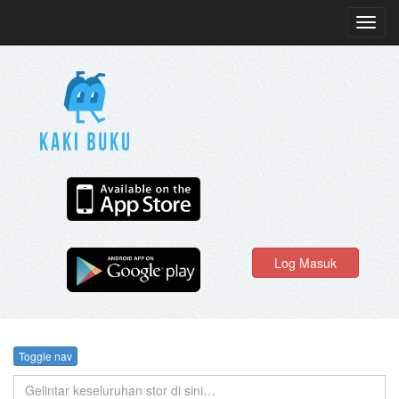
Toggl
navig
Log Masuk
Toggle nav