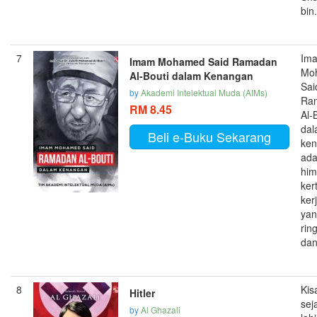
bin.
7
Im
Imam Mohamed Said Ramadan
Mo
Al-Bouti dalam Kenangan
Sai
by
Akademi Intelektual Muda (AIMs)
Ra
RM 8.45
Al-
da
Beli e-Buku Sekarang
ke
ada
hi
ker
ker
ya
rin
dan
8
Kis
Hitler
sej
by
Al Ghazali