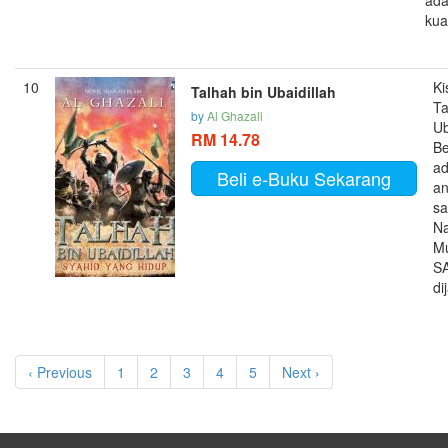
ad
kua
10
Ki
Talhah bin Ubaidillah
Ta
by
Al Ghazali
Ub
RM 14.78
Be
ad
Beli e-Buku Sekarang
an
sa
Na
M
S
dij
‹ Previous
1
2
3
4
5
Next ›