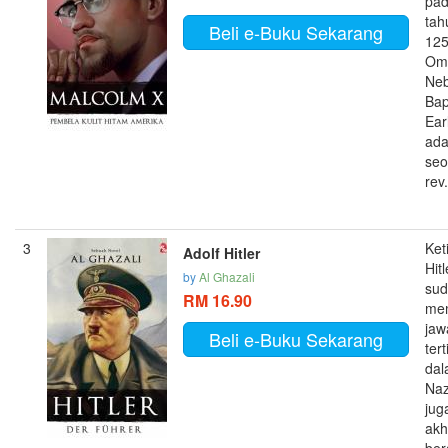
pa
tah
Beli e-Buku Sekarang
125
Om
Neb
Bap
Earl
ada
seo
rev.
3
Keti
Adolf Hitler
Hitl
by
Al Ghazali
su
RM 16.90
me
jaw
Beli e-Buku Sekarang
tert
dal
Naz
jug
akh