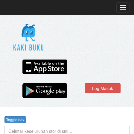
Toggl
navig
Log Masuk
Toggle nav