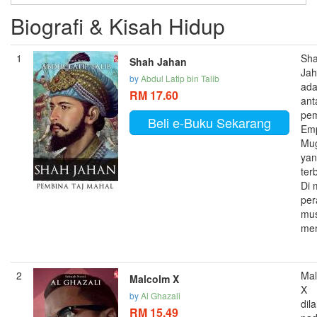
Biografi & Kisah Hidup
1
Sh
Shah Jahan
Jah
by
Abdul Latip bin Talib
ada
RM 17.60
ant
pem
Beli e-Buku Sekarang
Em
Mu
ya
ter
Di 
per
mu
men
2
Mal
Malcolm X
X
by
Al Ghazali
dil
RM 15.49