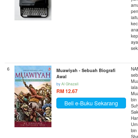
am
pen
iait
kec
an
ke
aya
seka
6
NA
Muawiyah - Sebuah Biografi
seb
Awal
Mu
by
Al Ghazali
ial
RM 12.67
Mu
bin
Beli e-Buku Sekarang
Suf
Sak
Har
Um
bin
Sh