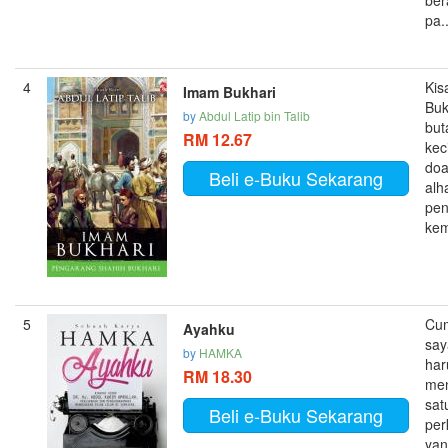
ber
pa..
4
Kis
Imam Bukhari
Buk
by
Abdul Latip bin Talib
but
RM 12.67
kec
doa
Beli e-Buku Sekarang
alh
pen
kem
5
Cu
Ayahku
say
by
HAMKA
har
RM 18.30
me
sat
Beli e-Buku Sekarang
per
ya