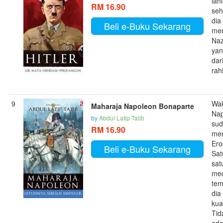
lahi
RM 16.90
seh
dia
Beli e-Buku Sekarang
me
Nazi
yan
dar
rah
9
Wak
Maharaja Napoleon Bonaparte
Nap
by
Abdul Latip Talib
su
RM 16.90
mer
Ero
Beli e-Buku Sekarang
Sat
sat
me
tem
dia
kua
Tid