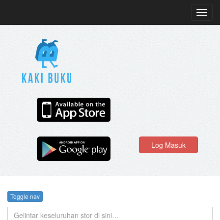
Toggl
navig
Log Masuk
Toggle nav