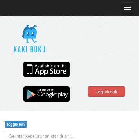
Toggl
navig
Log Masuk
Toggle nav