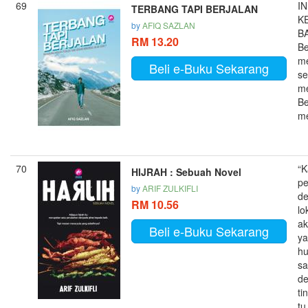
69
IN
TERBANG TAPI BERJALAN
K
by
AFIQ SAZLAN
BA
RM 13.20
Be
m
Beli e-Buku Sekarang
se
me
Be
me
70
“K
HIJRAH : Sebuah Novel
pe
by
ARIF ZULKIFLI
de
RM 10.56
lo
a
Beli e-Buku Sekarang
y
hu
s
de
ti
tu