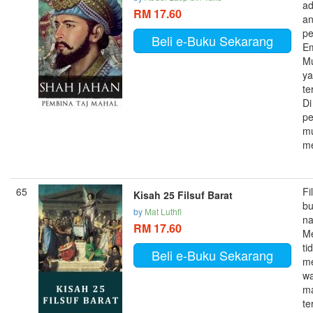
ad
RM 17.60
an
pe
Beli e-Buku Sekarang
E
M
y
te
D
pe
m
me
65
Fi
Kisah 25 Filsuf Barat
b
by
Mat Luthfi
na
RM 17.60
M
ti
Beli e-Buku Sekarang
m
w
m
te