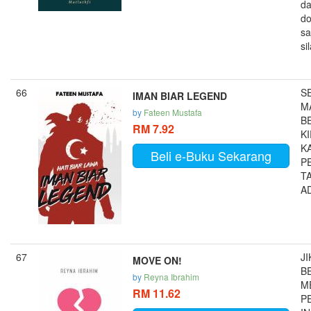
da
do
sa
sil
66
S
IMAN BIAR LEGEND
M
by
Fateen Mustafa
B
RM 7.92
K
K
Beli e-Buku Sekarang
P
T
A
67
J
MOVE ON!
B
by
Reyna Ibrahim
M
RM 11.62
P