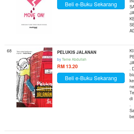
IN
Beli e-Buku Sekarang
S
J
K
S
AD
68
KI
PELUKIS JALANAN
P
by
Teme Abdullah
J
RM 13.20
. 
bi
Beli e-Buku Sekarang
ke
ne
Te
di
.
S
be