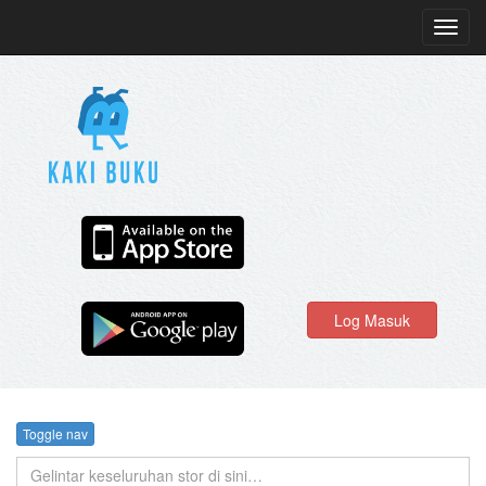
Toggl
navig
Log Masuk
Toggle nav