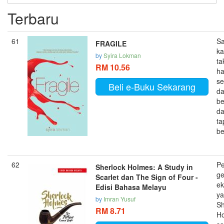
Terbaru
61
Sa
FRAGILE
ka
by
Syira Lokman
ta
RM 10.56
h
se
Beli e-Buku Sekarang
da
b
da
ta
be
62
Pe
Sherlock Holmes: A Study in
ge
Scarlet dan The Sign of Four -
ek
Edisi Bahasa Melayu
ya
by
Imran Yusuf
Sh
RM 8.71
H