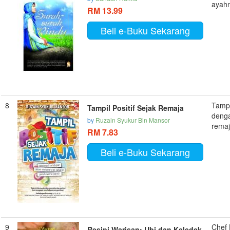
ayahn
RM 13.99
Beli e-Buku Sekarang
8
Tampi
Tampil Positif Sejak Remaja
denga
by
Ruzain Syukur Bin Mansor
remaj
RM 7.83
Beli e-Buku Sekarang
9
Chef 
Resipi Warisan: Ubi dan Keledek