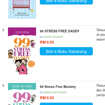
Beli e-Buku Sekarang
2
Resum
99 STRESS FREE DADDY
di at
by
Azzam Supardi
seper
RM 9.50
Beli e-Buku Sekarang
3
Resum
99 Stress Free Mummy
jika d
by
Zatika Izati Puade
panja
RM 9.50