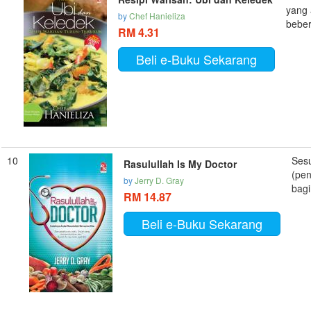
yang 
by
Chef Hanieliza
beber
RM 4.31
Beli e-Buku Sekarang
10
Ses
Rasulullah Is My Doctor
(pen
by
Jerry D. Gray
bagi
RM 14.87
Beli e-Buku Sekarang