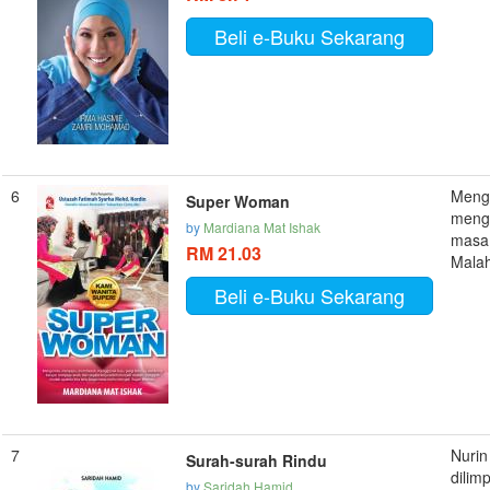
Beli e-Buku Sekarang
6
Meng
Super Woman
menge
by
Mardiana Mat Ishak
masa 
RM 21.03
Malah,
Beli e-Buku Sekarang
7
Nurin
Surah-surah Rindu
dilim
by
Saridah Hamid