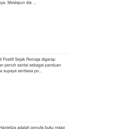
ya. Meskipun dia ...
l Positif Sejak Remaja digarap
n penuh santai sebagai panduan
a supaya sentiasa po...
Hanieliza adalah penulis buku resipi