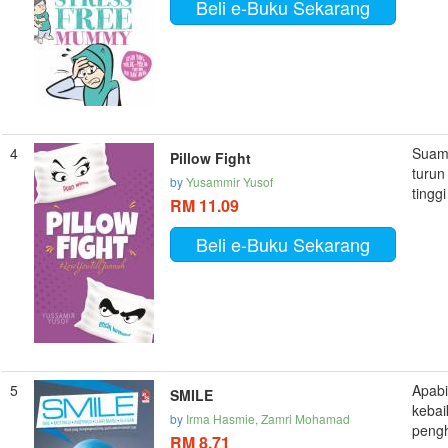
Beli e-Buku Sekarang
4
Suami
Pillow Fight
turun
by
Yusammir Yusof
tingg
RM 11.09
Beli e-Buku Sekarang
5
Apab
SMILE
kebai
by
Irma Hasmie, Zamri Mohamad
pengh
RM 8.71