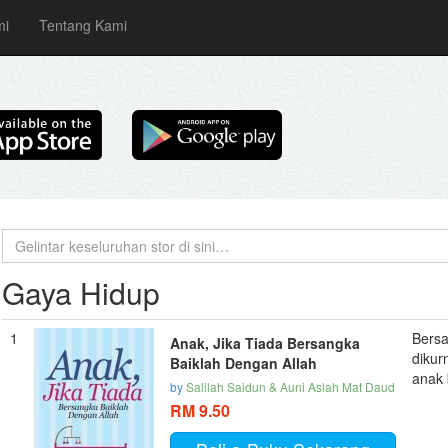
mi
Tentang Kami
Gaya Hidup
1
Bersa
Anak, Jika Tiada Bersangka
dikur
Baiklah Dengan Allah
anak 
by
Salilah Saidun & Auni Aslah Mat Daud
RM 9.50