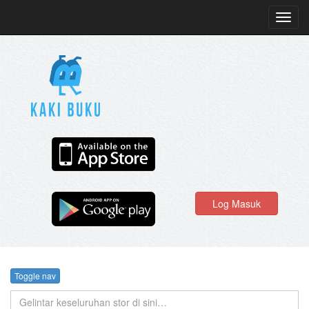
Toggl
navig
Log Masuk
Toggle nav