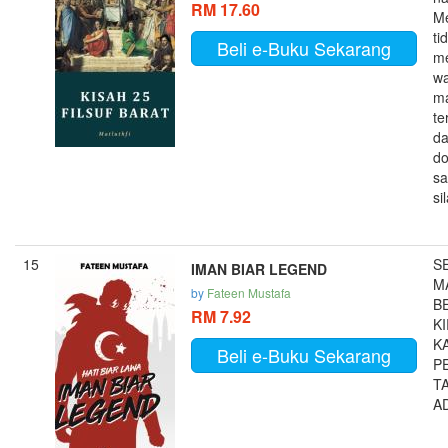
RM 17.60
M
ti
Beli e-Buku Sekarang
m
w
m
te
da
do
sa
sil
15
S
IMAN BIAR LEGEND
M
by
Fateen Mustafa
B
RM 7.92
K
K
Beli e-Buku Sekarang
P
T
A