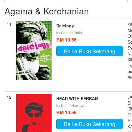
Agama & Kerohanian
11
Ki
Daielogy
M
by
Serban Putih
Or
RM 10.56
Se
Sy
Beli e-Buku Sekarang
Ne
Ki
in
pe
Ak
12
J
HEAD WITH SERBAN
S
by
Najmi Nawawi
‘
RM 10.56
T
R
Beli e-Buku Sekarang
K