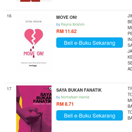
16
J
MOVE ON!
B
by
Reyna Ibrahim
M
RM 11.62
P
IN
Beli e-Buku Sekarang
S
J
K
S
AD
17
T
SAYA BUKAN FANATIK
T
by
Norhafsah Hamid
M
RM 8.71
B
T
Beli e-Buku Sekarang
B