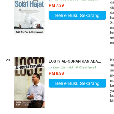
da
RM 7.39
di
da
Beli e-Buku Sekarang
ha
Se
m
be
s
itu
20
Ka
LOST? AL-QURAN KAN ADA...
sa
by
Zamri Zainuddin & Khairi Ismail
se
RM 8.98
me
m
Beli e-Buku Sekarang
ke
ya
be
kit