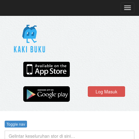
Toggl
navig
Log Masuk
Toggle nav