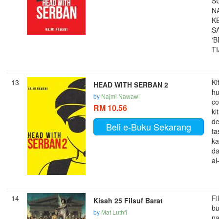
S
N
K
S
‘
TI
13
Ki
HEAD WITH SERBAN 2
h
by
Najmi Nawawi
co
RM 10.56
ki
d
Beli e-Buku Sekarang
ta
ka
da
al
14
Fi
Kisah 25 Filsuf Barat
b
by
Mat Luthfi
na