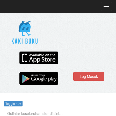
Toggl
navig
Log Masuk
Toggle nav