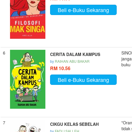
Beli e-Buku Sekarang
6
SINOP
CERITA DALAM KAMPUS
janga
by
RAIHAN ABU BAKAR
buku i
RM 10.56
Beli e-Buku Sekarang
7
"Oran
CIKGU KELAS SEBELAH
tidak 
by
FADLI SALLEH