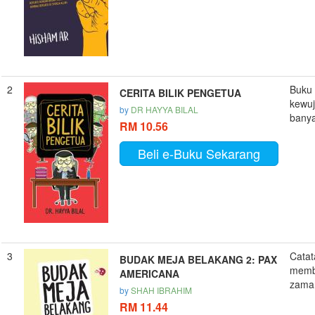
2
Buku 
CERITA BILIK PENGETUA
kewuj
by
DR HAYYA BILAL
banya
RM 10.56
Beli e-Buku Sekarang
3
Catat
BUDAK MEJA BELAKANG 2: PAX
memb
AMERICANA
zaman
by
SHAH IBRAHIM
RM 11.44