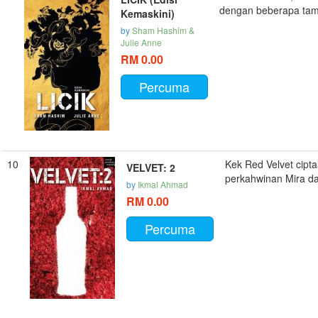
dengan beberapa tamb
Kemaskini)
by
Sham Hashim &
Julie Anne
RM 0.00
Percuma
10
Kek Red Velvet cipta
VELVET: 2
perkahwinan Mira dan
by
Ikmal Ahmad
RM 0.00
Percuma