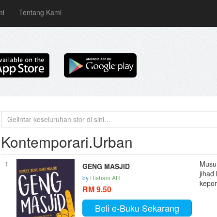
mi
Tentang Kami
Kontemporari.Urban
1
Musuh
GENG MASJID
jihad
by
Hisham AR
kepom
RM 9.50
Beli e-Buku Sekarang