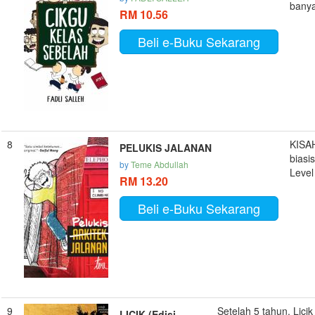
banya
RM 10.56
Beli e-Buku Sekarang
8
KISA
PELUKIS JALANAN
biasi
by
Teme Abdullah
Level
RM 13.20
Beli e-Buku Sekarang
9
Setelah 5 tahun, Lici
LICIK (Edisi