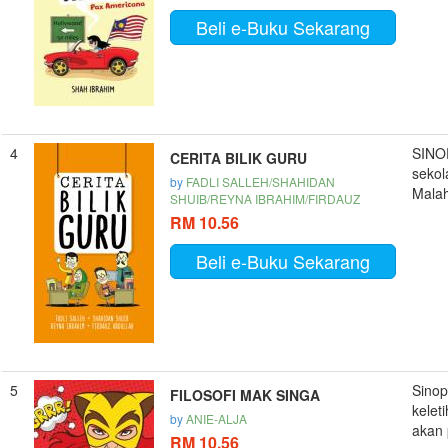
Beli e-Buku Sekarang
4
SINOP
CERITA BILIK GURU
sekol
by
FADLI SALLEH/SHAHIDAN
Malah
SHUIB/REYNA IBRAHIM/FIRDAUZ
RM 10.56
Beli e-Buku Sekarang
5
Sinop
FILOSOFI MAK SINGA
kelet
by
ANIE-ALJA
akan 
RM 10.56