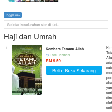
Toggle nav
Haji dan Umrah
1
Ke
Kembara Tetamu Allah
Te
by
Ezee Rahmani
All
RM 9.59
ada
cat
Beli e-Buku Sekarang
me
per
aba
ya
ser
din
ole
set