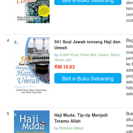
de
hi
cer
moti
4
Bag
501 Soal Jawab tentang Haji dan
ke
Umrah
ora
by
Zulkifli Khair, Khair Abd. Salam, Abdul
pe
Ghani Jalil
ke 
RM 16.63
ada
per
Beli e-Buku Sekarang
sek
hid
seb
5
Buk
Haji Muda: Tip-tip Menjadi
ditu
Tetamu Allah
men
by
Ridzwan Bakar
va