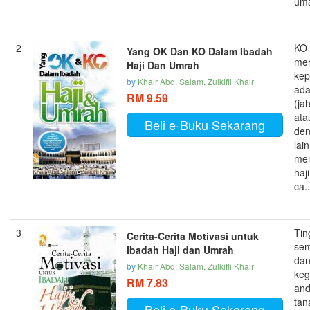
uma
2
KO 
Yang OK Dan KO Dalam Ibadah
mer
Haji Dan Umrah
kep
by
Khair Abd. Salam, Zulkifli Khair
ada
RM 9.59
(jah
ata
Beli e-Buku Sekarang
den
lain
men
haj
ca..
3
Tin
Cerita-Cerita Motivasi untuk
se
Ibadah Haji dan Umrah
dan
by
Khair Abd. Salam, Zulkifli Khair
keg
RM 7.83
and
tan
Beli e-Buku Sekarang