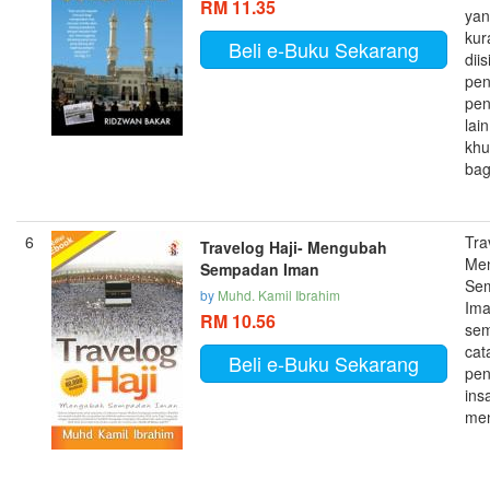
RM 11.35
ya
kur
Beli e-Buku Sekarang
diis
pen
pen
lain
khu
bag
6
Tra
Travelog Haji- Mengubah
Me
Sempadan Iman
Se
by
Muhd. Kamil Ibrahim
Ima
RM 10.56
sem
cat
Beli e-Buku Sekarang
pe
ins
men