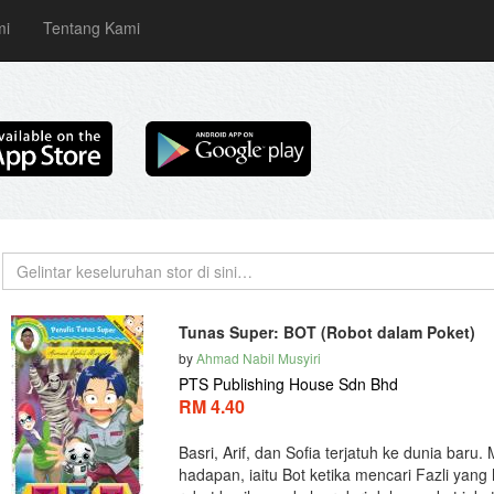
mi
Tentang Kami
Tunas Super: BOT (Robot dalam Poket)
by
Ahmad Nabil Musyiri
PTS Publishing House Sdn Bhd
RM 4.40
Basri, Arif, dan Sofia terjatuh ke dunia bar
hadapan, iaitu Bot ketika mencari Fazli yang