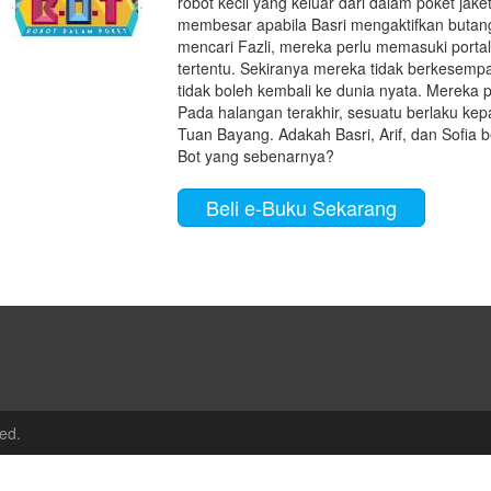
robot kecil yang keluar dari dalam poket jak
membesar apabila Basri mengaktifkan butan
mencari Fazli, mereka perlu memasuki porta
tertentu. Sekiranya mereka tidak berkesempa
tidak boleh kembali ke dunia nyata. Mereka p
Pada halangan terakhir, sesuatu berlaku ke
Tuan Bayang. Adakah Basri, Arif, dan Sofia b
Bot yang sebenarnya?
Beli e-Buku Sekarang
ed.