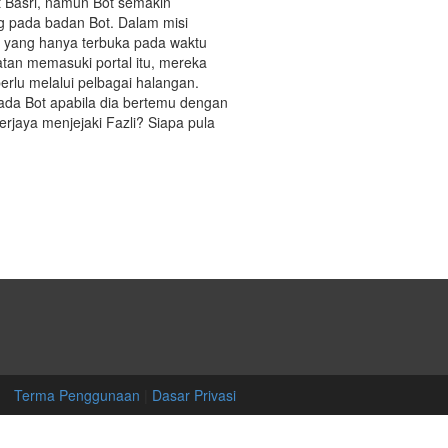
et Basri, namun Bot semakin
g pada badan Bot. Dalam misi
l yang hanya terbuka pada waktu
tan memasuki portal itu, mereka
erlu melalui pelbagai halangan.
pada Bot apabila dia bertemu dengan
erjaya menjejaki Fazli? Siapa pula
Terma Penggunaan
|
Dasar Privasi