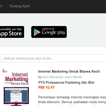
mi
Tentang Kami
Internet Marketing Untuk Bisnes Kecil
by
Zamri Mohamad, Izwan Wahab
PTS Professional Publishing Sdn Bhd
RM 10.47
Permintaan terhadap internet meningkat me
krisis ekonomi. Semua usahawan mula menye