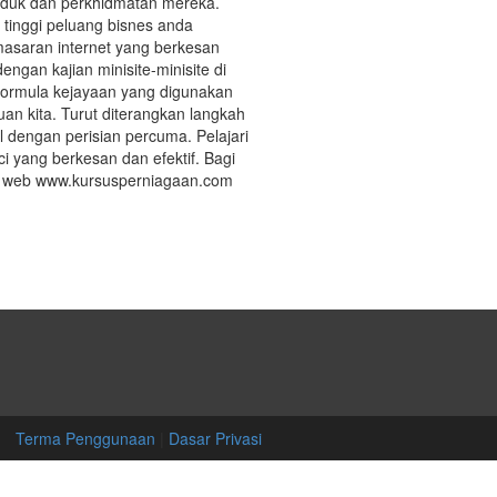
duk dan perkhidmatan mereka.
 tinggi peluang bisnes anda
masaran internet yang berkesan
ngan kajian minisite-minisite di
ormula kejayaan yang digunakan
an kita. Turut diterangkan langkah
 dengan perisian percuma. Pelajari
 yang berkesan dan efektif. Bagi
an web www.kursusperniagaan.com
Terma Penggunaan
|
Dasar Privasi