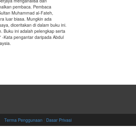
 berjaya menganalisa dan
iamalkan pembaca. Pembaca
Sultan Muhammad al-Fateh,
ara luar biasa. Mungkin ada
saya, diceritakan di dalam buku ini.
. Buku ini adalah pelengkap serta
-Kata pengantar daripada Abdul
aysia.
Terma Penggunaan
|
Dasar Privasi