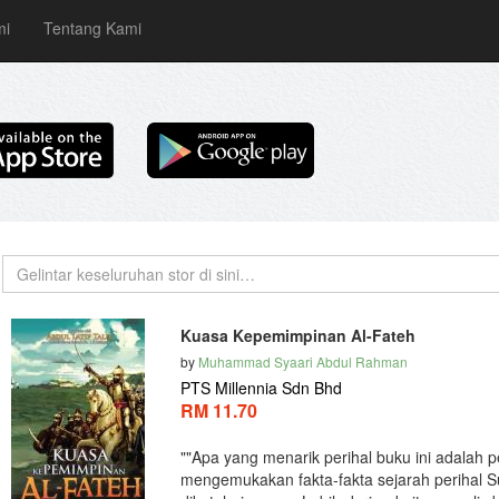
mi
Tentang Kami
Kuasa Kepemimpinan Al-Fateh
by
Muhammad Syaari Abdul Rahman
PTS Millennia Sdn Bhd
RM 11.70
""Apa yang menarik perihal buku ini adalah 
mengemukakan fakta-fakta sejarah perihal 