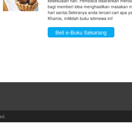
kesesuaian hari. Pembaca disarankan menda
bagi memberi idea menghasilkan masakan men
hari santai.Sekiranya anda tercari-cari apa
Khamis, milikilah buku istimewa ini!
Beli e-Buku Sekarang
ed.