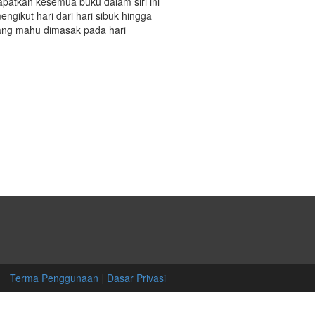
patkan kesemua buku dalam siri ini
gikut hari dari hari sibuk hingga
 yang mahu dimasak pada hari
Terma Penggunaan
|
Dasar Privasi