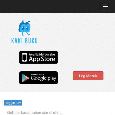
Toggl
navig
Log Masuk
Toggle nav