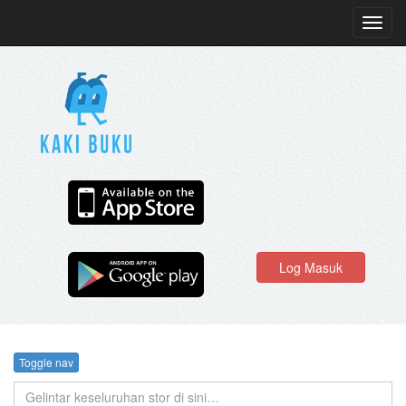
Toggl
navig
Log Masuk
Toggle nav