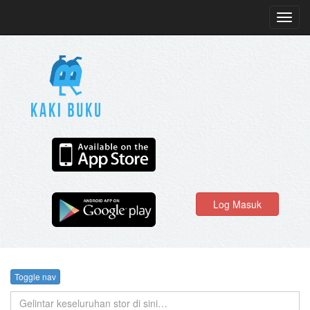
Toggl
navig
Log Masuk
Toggle nav