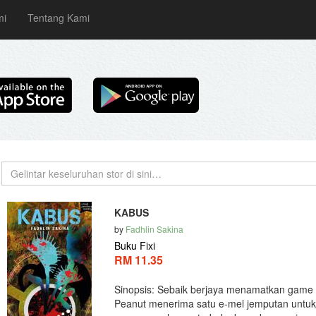
mi
Tentang Kami
KABUS
by
Fadhlin Sakina
Buku Fixi
RM 11.35
Sinopsis: Sebaik berjaya menamatkan game 
Peanut menerima satu e-mel jemputan untuk