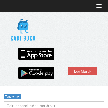
Toggl
navig
Log Masuk
Toggle nav