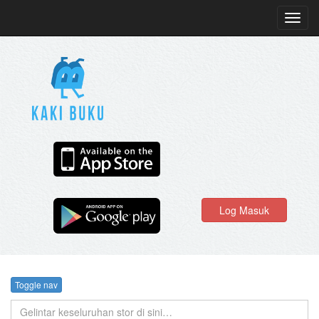
Toggl
navig
Log Masuk
Toggle nav