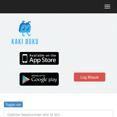
Toggl
navig
Log Masuk
Toggle nav