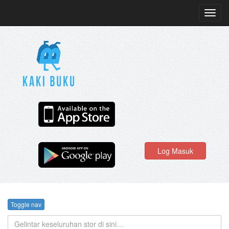
Toggl
navig
Log Masuk
Toggle nav