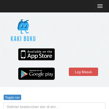
Toggl
navig
Log Masuk
Toggle nav