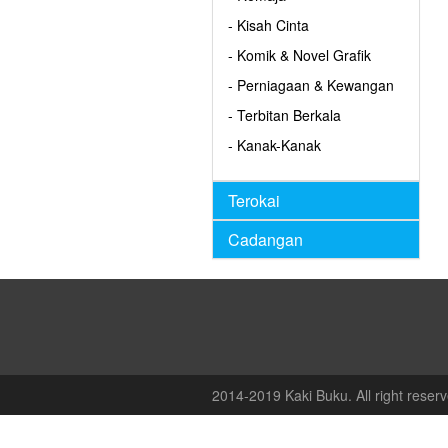
- Kisah Cinta
- Komik & Novel Grafik
- Perniagaan & Kewangan
- Terbitan Berkala
- Kanak-Kanak
Terokai
Cadangan
2014-2019 Kaki Buku. All right reserv