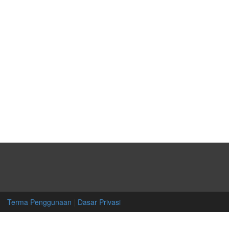
Terma Penggunaan
|
Dasar Privasi