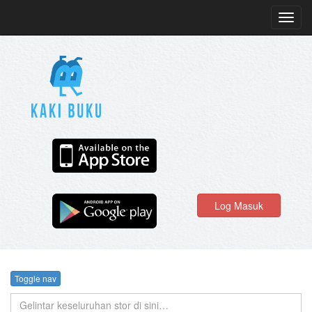
Toggl
navig
Log Masuk
Toggle nav