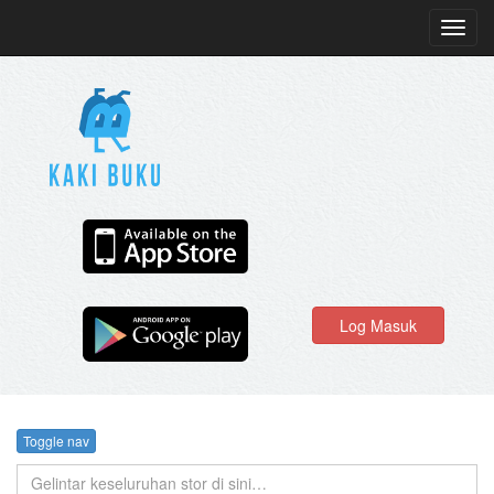
Toggl
navig
Log Masuk
Toggle nav