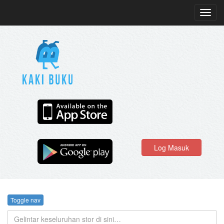
Toggl
navig
Log Masuk
Toggle nav