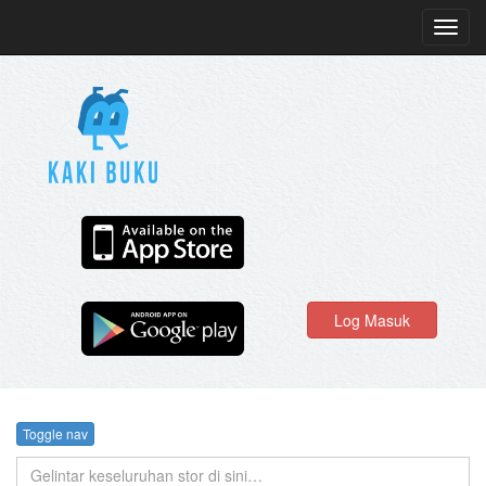
Toggl
navig
Log Masuk
Toggle nav