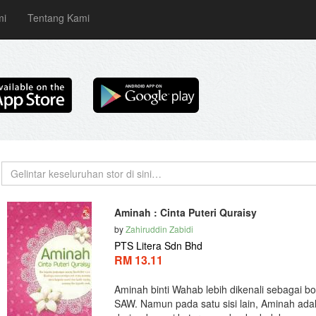
mi
Tentang Kami
Aminah : Cinta Puteri Quraisy
by
Zahiruddin Zabidi
PTS Litera Sdn Bhd
RM 13.11
Aminah binti Wahab lebih dikenali sebagai
SAW. Namun pada satu sisi lain, Aminah adal