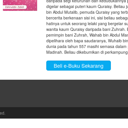
daripada segi keturunan dan kedudukannya p
digelar sebagai puteri kaum Quraisy. Beliau 
bin Abdul Mutalib, pemuda Quraisy yang terb
bercerita berkenaan sisi ini, sisi beliau seb
hatinya untuk seorang lelaki yang bergelar 
wanita kaum Quraisy daripada bani Zuhrah. 
pemimpin bani Zuhrah, Wahab bin Abdul Mana
dipelihara oleh bapa saudaranya, Wuhaib bi
dunia pada tahun 557 masihi semasa dalam 
Madinah. Beliau dikebumikan di perkampun
Beli e-Buku Sekarang
ed.