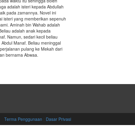
ada waktu itu sehingga boleh
juga adalah isteri kepada Abdullah
aik pada zamannya. Novel ini
agai isteri yang memberikan sepenuh
suami. Aminah bin Wahab adalah
Beliau adalah anak kepada
f. Namun, sedari kecil beliau
n Abdul Manaf. Beliau meninggal
perjalanan pulang ke Mekah dari
gan bernama Abwaa.
Terma Penggunaan
|
Dasar Privasi