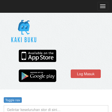
Toggl
navig
Log Masuk
Toggle nav