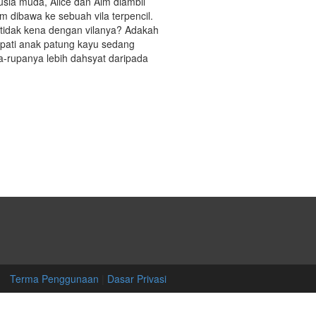
usia muda, Alice dan Aim diambil
m dibawa ke sebuah vila terpencil.
tidak kena dengan vilanya? Adakah
pati anak patung kayu sedang
rupanya lebih dahsyat daripada
Terma Penggunaan
|
Dasar Privasi