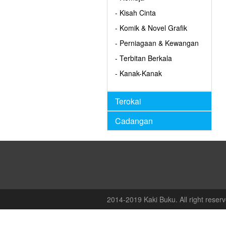
- Kisah Cinta
- Komik & Novel Grafik
- Perniagaan & Kewangan
- Terbitan Berkala
- Kanak-Kanak
Terokai
Cadangan
2014-2019 Kaki Buku. All right reserv