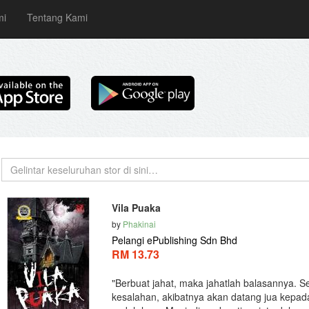
mi
Tentang Kami
Vila Puaka
by
Phakinai
Pelangi ePublishing Sdn Bhd
RM 13.73
"Berbuat jahat, maka jahatlah balasannya. 
kesalahan, akibatnya akan datang jua kepad