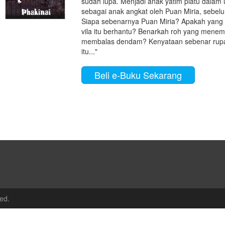
sudah lupa. Menjadi anak yatim piatu dalam 
sebagai anak angkat oleh Puan Miria, sebelu
Siapa sebenarnya Puan Miria? Apakah yang 
vila itu berhantu? Benarkah roh yang menem
membalas dendam? Kenyataan sebenar rupa-
itu..."
Beli e-Buku Sekarang
ed.