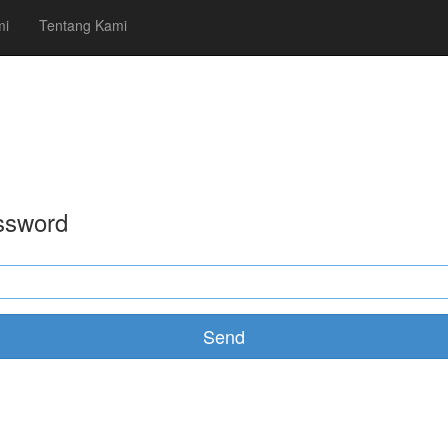
mi
Tentang Kami
ssword
Send