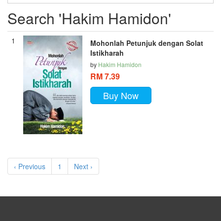
Search 'Hakim Hamidon'
1
Mohonlah Petunjuk dengan Solat
Istikharah
by
Hakim Hamidon
RM 7.39
Buy Now
‹ Previous
1
Next ›