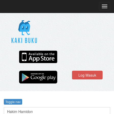
Toggl
navig
Log Masuk
Toggle nav